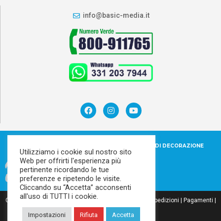
info@basic-media.it
SIAMO IL PRIMO NETWORK DI DECORAZIONE
AUTOMEZZI IN ITALIA
Utilizziamo i cookie sul nostro sito
Web per offrirti l'esperienza più
pertinente ricordando le tue
preferenze e ripetendo le visite.
Cliccando su “Accetta” acconsenti
all'uso di TUTTI i cookie.
Cookie policy
|
Privacy policy
|
Condizioni di vendita e Spedizioni
|
Pagamenti
|
Credits
Impostazioni
Rifiuta
Accetta