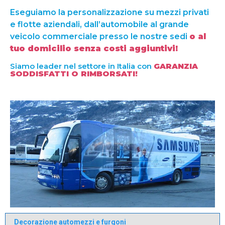
Eseguiamo la personalizzazione su mezzi privati
e flotte aziendali, dall’automobile al grande
veicolo commerciale presso le nostre sedi
o al
tuo domicilio senza costi aggiuntivi!
Siamo leader nel settore in Italia con
GARANZIA
SODDISFATTI O RIMBORSATI!
Decorazione automezzi e furgoni