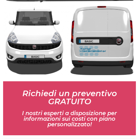
Richiedi un preventivo
GRATUITO
I nostri esperti a disposizione per
informazioni sui costi con piano
personalizzato!